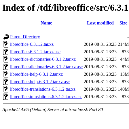
Index of /tdf/libreoffice/src/6.3.1
Name
Last modified
Size
Parent Directory
-
libreoffice-6.3.1.2.tar.xz
2019-08-31 23:23
214M
libreoffice-6.3.1.2.tar.xz.asc
2019-08-31 23:23
833
libreoffice-dictionaries-6.3.1.2.tar.xz
2019-08-31 23:23
44M
libreoffice-dictionaries-6.3.1.2.tar.xz.asc
2019-08-31 23:23
833
libreoffice-help-6.3.1.2.tar.xz
2019-08-31 23:23
13M
libreoffice-help-6.3.1.2.tar.xz.asc
2019-08-31 23:23
833
libreoffice-translations-6.3.1.2.tar.xz
2019-08-31 23:23
140M
libreoffice-translations-6.3.1.2.tar.xz.asc
2019-08-31 23:23
833
Apache/2.4.65 (Debian) Server at mirror.lnx.sk Port 80