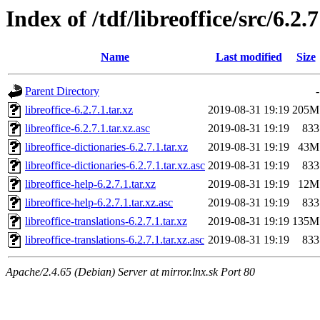
Index of /tdf/libreoffice/src/6.2.7
Name
Last modified
Size
Parent Directory
-
libreoffice-6.2.7.1.tar.xz
2019-08-31 19:19
205M
libreoffice-6.2.7.1.tar.xz.asc
2019-08-31 19:19
833
libreoffice-dictionaries-6.2.7.1.tar.xz
2019-08-31 19:19
43M
libreoffice-dictionaries-6.2.7.1.tar.xz.asc
2019-08-31 19:19
833
libreoffice-help-6.2.7.1.tar.xz
2019-08-31 19:19
12M
libreoffice-help-6.2.7.1.tar.xz.asc
2019-08-31 19:19
833
libreoffice-translations-6.2.7.1.tar.xz
2019-08-31 19:19
135M
libreoffice-translations-6.2.7.1.tar.xz.asc
2019-08-31 19:19
833
Apache/2.4.65 (Debian) Server at mirror.lnx.sk Port 80