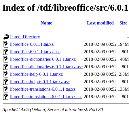
Index of /tdf/libreoffice/src/6.0.1
Name
Last modified
Size
Parent Directory
-
libreoffice-6.0.1.1.tar.xz
2018-02-09 00:52
194M
libreoffice-6.0.1.1.tar.xz.asc
2018-02-09 00:52
801
libreoffice-dictionaries-6.0.1.1.tar.xz
2018-02-09 00:52
40M
libreoffice-dictionaries-6.0.1.1.tar.xz.asc
2018-02-09 00:52
801
libreoffice-help-6.0.1.1.tar.xz
2018-02-09 00:52
2.8M
libreoffice-help-6.0.1.1.tar.xz.asc
2018-02-09 00:52
801
libreoffice-translations-6.0.1.1.tar.xz
2018-02-09 00:52
133M
libreoffice-translations-6.0.1.1.tar.xz.asc
2018-02-09 00:52
801
Apache/2.4.65 (Debian) Server at mirror.lnx.sk Port 80